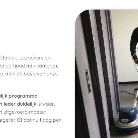
w klanten, bezoekers en
konderhoud aan kantoren,
vormen de basis van onze
lijk programma
 ieder duide
lijk
is waar,
 uitgevoerd moeten
gever. Of dat nu 1 dag per