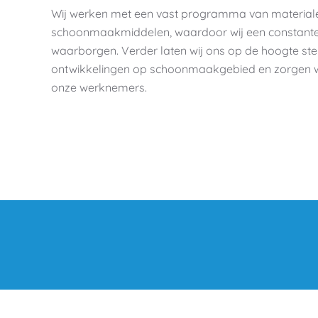
Wij werken met een vast programma van material
schoonmaakmiddelen, waardoor wij een constante 
waarborgen. Verder laten wij ons op de hoogte ste
ontwikkelingen op schoonmaakgebied en zorgen wij 
onze werknemers.