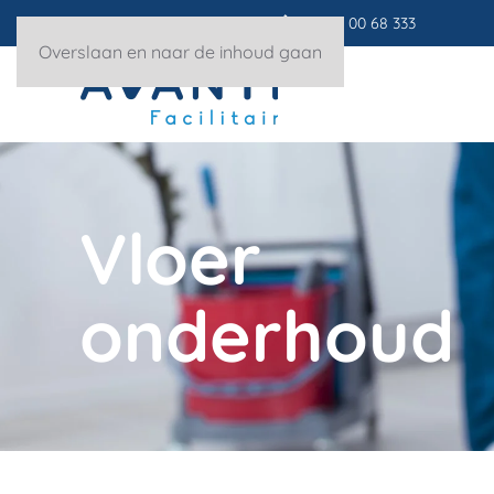
info@avantifacilitair.nl
085 - 00 68 333
Overslaan en naar de inhoud gaan
Vloer
onderhoud