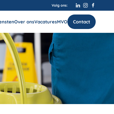
Volg ons:
Contact
ensten
Over ons
Vacatures
MVO