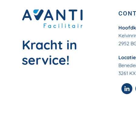
CON
Hoofdk
Kelvinri
Kracht in
2952 B
service!
Locati
Beneden
3261 KX