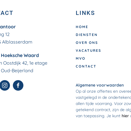
TACT
LINKS
antoor
HOME
ng 12
DIENSTEN
G Alblasserdam
OVER ONS
VACATURES
e Hoeksche Waard
MVO
 Oostdijk 42, 1e etage
CONTACT
 Oud-Beijerland
Algemene voorwaarden
Op al onze offertes en over
vastgelegd in de onderteken
allen tijde voorrang. Voor zo
getekend contract, zijn de 
van toepassing. Je kunt
hier